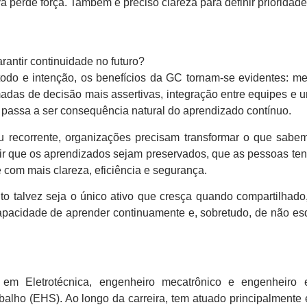
va perde força. Também é preciso clareza para definir prioridad
rantir continuidade no futuro?
do e intenção, os benefícios da GC tornam-se evidentes: me
madas de decisão mais assertivas, integração entre equipes e
 passa a ser consequência natural do aprendizado contínuo.
 recorrente, organizações precisam transformar o que sab
tir que os aprendizados sejam preservados, que as pessoas t
com mais clareza, eficiência e segurança.
 talvez seja o único ativo que cresça quando compartilhado,
pacidade de aprender continuamente e, sobretudo, de não es
em Eletrotécnica, engenheiro mecatrônico e engenheiro el
alho (EHS). Ao longo da carreira, tem atuado principalment