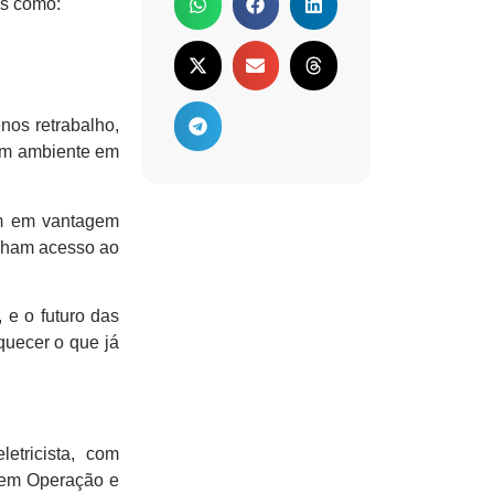
es como:
nos retrabalho,
 um ambiente em
em em vantagem
enham acesso ao
 e o futuro das
quecer o que já
etricista, com
e em Operação e