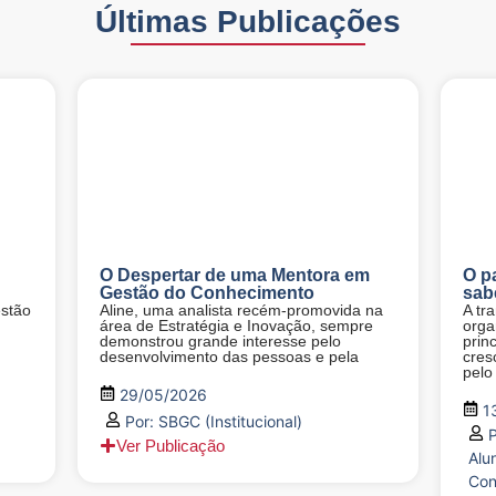
Últimas Publicações
O Despertar de uma Mentora em
O p
Gestão do Conhecimento
sab
estão
Aline, uma analista recém-promovida na
A tr
área de Estratégia e Inovação, sempre
orga
demonstrou grande interesse pelo
prin
desenvolvimento das pessoas e pela
cres
pelo
29/05/2026
1
Por:
SBGC (Institucional)
P
Ver Publicação
Alu
Con