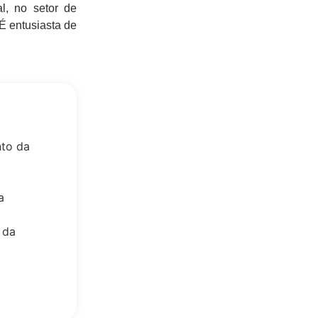
al, no setor de
É entusiasta de
nto da
a
 da