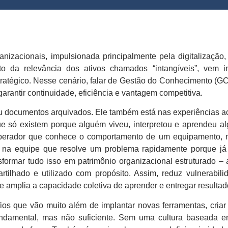
nizacionais, impulsionada principalmente pela digitalização,
 da relevância dos ativos chamados “intangíveis”, vem in
ratégico. Nesse cenário, falar de Gestão do Conhecimento (GC
arantir continuidade, eficiência e vantagem competitiva.
ou documentos arquivados. Ele também está nas experiências 
e só existem porque alguém viveu, interpretou e aprendeu a
operador que conhece o comportamento de um equipamento, n
, na equipe que resolve um problema rapidamente porque já 
sformar tudo isso em patrimônio organizacional estruturado –
rtilhado e utilizado com propósito. Assim, reduz vulnerabilid
 amplia a capacidade coletiva de aprender e entregar resultad
ios que vão muito além de implantar novas ferramentas, criar 
undamental, mas não suficiente. Sem uma cultura baseada e