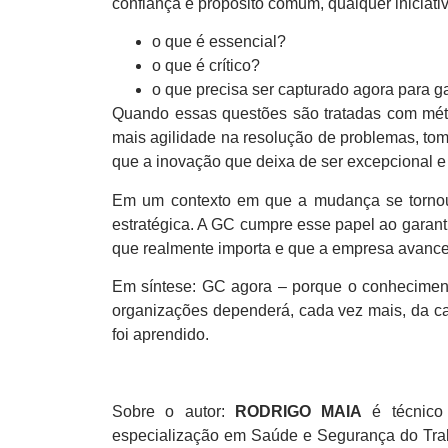
confiança e propósito comum, qualquer iniciati
o que é essencial?
o que é crítico?
o que precisa ser capturado agora para ga
Quando essas questões são tratadas com méto
mais agilidade na resolução de problemas, to
que a inovação que deixa de ser excepcional e
Em um contexto em que a mudança se tornou
estratégica. A GC cumpre esse papel ao garan
que realmente importa e que a empresa avance 
Em síntese: GC agora – porque o conhecimento
organizações dependerá, cada vez mais, da ca
foi aprendido.
Sobre o autor:
RODRIGO MAIA
é técnico 
especialização em Saúde e Segurança do Trab