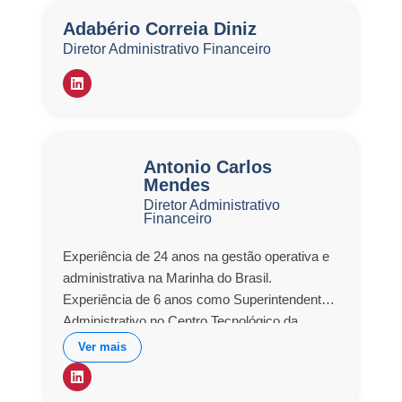
Adabério Correia Diniz
Diretor Administrativo Financeiro
Antonio Carlos
Mendes
Diretor Administrativo
Financeiro
Experiência de 24 anos na gestão operativa e
administrativa na Marinha do Brasil.
Experiência de 6 anos como Superintendente
Administrativo no Centro Tecnológico da
Marinha em São Paulo. Experiência de 3 anos
Ver mais
na na Gestão do Conhecimento (GC) do
Programa Nuclear da Marinha, pela AMAZUL