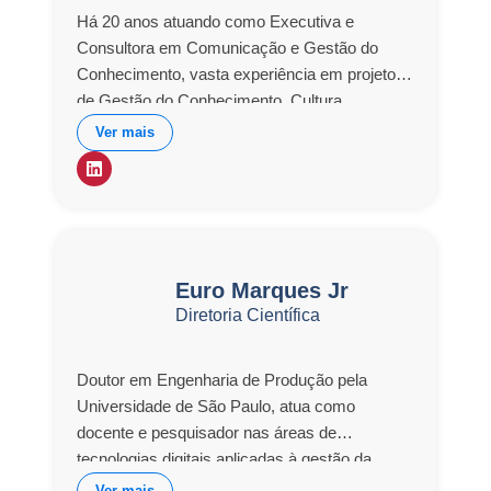
Há 20 anos atuando como Executiva e
Consultora em Comunicação e Gestão do
Conhecimento, vasta experiência em projetos
de Gestão do Conhecimento, Cultura
Organizacional, Planejamento Estratégico e
Ver mais
Gestão de Mudança. Participou dos projetos
Gestão de Mudança e Comunicação –
SABESP-Metropolitana. Comunicação
Unimed, atuou como Diretora de Marketing e
estratégia de expansão na Fundação
Educacional de Fernandópolis. Gestão do
Euro Marques Jr
Conhecimento e Desenvolvimento de
Diretoria Científica
Pessoas, Certificação MPSBr – PRODAM.
Doutor em Engenharia de Produção pela
Universidade de São Paulo, atua como
docente e pesquisador nas áreas de
tecnologias digitais aplicadas à gestão da
cadeia de suprimentos, redes colaborativas e
Ver mais