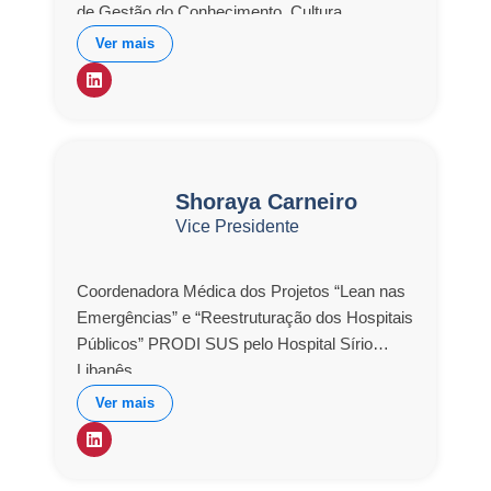
de Gestão do Conhecimento, Cultura
Organizacional, Planejamento Estratégico e
Ver mais
Gestão de Mudança. Participou dos projetos
Gestão de Mudança e Comunicação –
SABESP-Metropolitana. Comunicação
Unimed, atuou como Diretora de Marketing e
estratégia de expansão na Fundação
Educacional de Fernandópolis. Gestão do
Shoraya Carneiro
Conhecimento e Desenvolvimento de
Vice Presidente
Pessoas, Certificação MPSBr – PRODAM.
Coordenadora Médica dos Projetos “Lean nas
Emergências” e “Reestruturação dos Hospitais
Públicos” PRODI SUS pelo Hospital Sírio
Libanês.
Ver mais