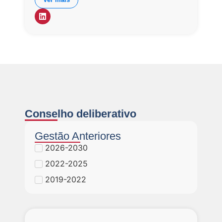
gestão do conhecimento. É autor de
publicações científicas e projetos específicos à
integração entre modelos internacionais (como
a ISO 30401) e práticas locais em
organizações brasileiras. Participa da
interiorização da SBGC e coordena ações de
extensão e inovação no IFSP (São Carlos-SP).
Conselho deliberativo
Gestão Anteriores
2026-2030
2022-2025
2019-2022