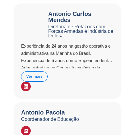
Antonio Carlos
Mendes
Diretoria de Relações com
Forças Armadas e Indústria de
Defesa
Experiência de 24 anos na gestão operativa e
administrativa na Marinha do Brasil.
Experiência de 6 anos como Superintendente
Administrativo no Centro Tecnológico da
Marinha em São Paulo. Experiência de 3 anos
Ver mais
na na Gestão do Conhecimento (GC) do
Programa Nuclear da Marinha, pela AMAZUL
– Tecnologias de Defesa S.A, com a
elaboração e execução de projetos de GC,
implementação de Escritório de Processos, de
Antonio Pacola
metologia para mapeamento de processos de
Coordenador de Educação
negócio e de GC. Especialista em
planejamento estratégico, gestão de pessoas e