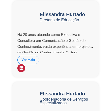
Elissandra Hurtado
Diretoria de Educação
Há 20 anos atuando como Executiva e
Consultora em Comunicação e Gestão do
Conhecimento, vasta experiência em projetos
de Gestão do Conhecimento, Cultura
Organizacional, Planejamento Estratégico e
Ver mais
Gestão de Mudança. Participou dos projetos
Gestão de Mudança e Comunicação –
SABESP-Metropolitana. Comunicação
Unimed, atuou como Diretora de Marketing e
estratégia de expansão na Fundação
Elissandra Hurtado
Educacional de Fernandópolis. Gestão do
Coordenadoria de Serviços
Conhecimento e Desenvolvimento de
Especializados
Pessoas, Certificação MPSBr – PRODAM.