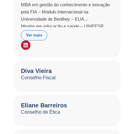
MBA em gestão do conhecimento e inovação
pela FIA – Módulo Internacional na
Universidade de Benthey – EUA
Mestre em educação e saúde – UNIFESP
Especialista em Gestão Emocional nas
Ver mais
Organizações (CEB) – Centro de Educação e
Ensino Einstein
Especialista em Educação em saúde –
UNIFESP
Especialista em Emergências – UNIFESP
Diva Vieira
Especialista em Terapia Intensiva – USP
Conselho Fiscal
Especialista de Enfermagem – Departamento
Práticas Assistenciais -SBIB Albert Einstein
Eliane Barreiros
Conselho de Ética