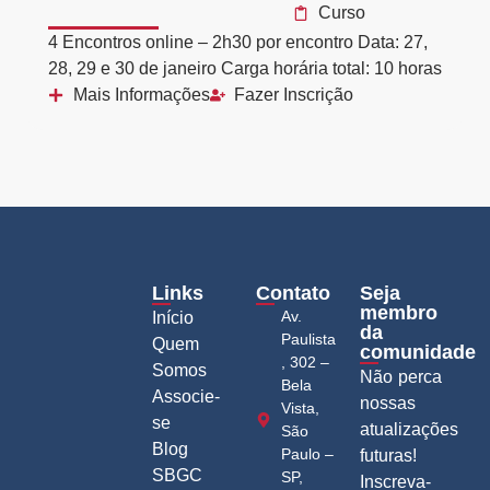
Curso
4 Encontros online – 2h30 por encontro Data: 27,
28, 29 e 30 de janeiro Carga horária total: 10 horas
Mais Informações
Fazer Inscrição
Links
Contato
Seja
membro
Av.
Início
da
Paulista
Quem
comunidade
, 302 –
Somos
Não perca
Bela
Associe-
nossas
Vista,
se
atualizações
São
Blog
Paulo –
futuras!
SBGC
SP,
Inscreva-