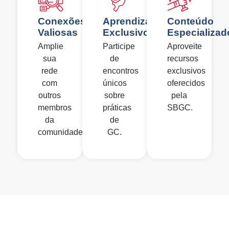
Conexões
Aprendizado
Conteúdo
Valiosas
Exclusivo
Especializad
Amplie
Participe
Aproveite
sua
de
recursos
rede
encontros
exclusivos
com
únicos
oferecidos
outros
sobre
pela
membros
práticas
SBGC.
da
de
comunidade.
GC.