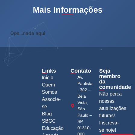
Mais Informações
Ops...nada aqui
Links
Contato
Seja
membro
Av.
Início
da
Paulista
Quem
comunidade
, 302 –
Somos
Não perca
Bela
Associe-
nossas
Vista,
se
atualizações
São
Blog
Paulo –
futuras!
SBGC
SP,
Inscreva-
01310-
Educação
se hoje!
000