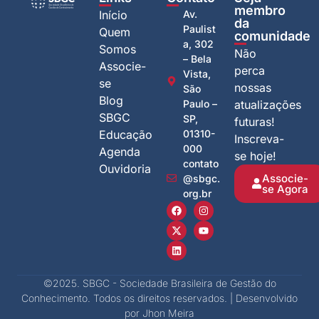
membro
Início
Av.
da
Paulist
Quem
comunidade
a, 302
Somos
Não
– Bela
Associe-
perca
Vista,
se
nossas
São
Blog
Paulo –
atualizações
SBGC
SP,
futuras!
Educação
01310-
Inscreva-
000
Agenda
se hoje!
contato
Ouvidoria
Associe-
@sbgc.
se Agora
org.br
©2025. SBGC - Sociedade Brasileira de Gestão do
Conhecimento. Todos os direitos reservados. | Desenvolvido
por Jhon Meira