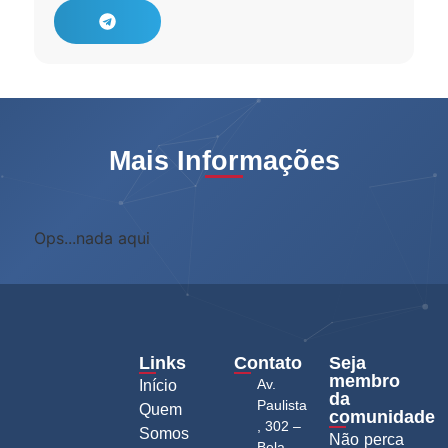
Mais Informações
Ops...nada aqui
Links
Contato
Seja
membro
Av.
Início
da
Paulista
Quem
comunidade
, 302 –
Somos
Não perca
Bela